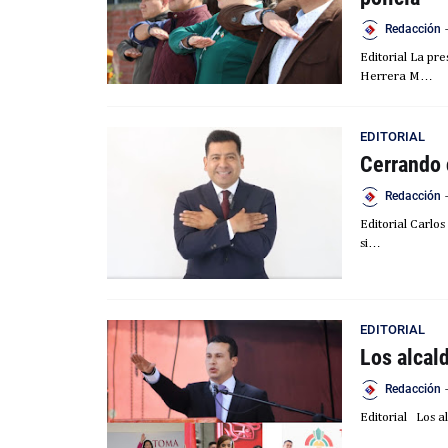
Redacción
-
Editorial La pr
Herrera M…
EDITORIAL
Cerrando 
Redacción
-
Editorial Carlo
si…
EDITORIAL
Los alcal
Redacción
-
Editorial Los a