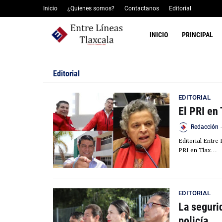
Inicio
¿Quienes somos?
Contactanos
Editorial
INICIO
PRINCIPAL
Editorial
EDITORIAL
El PRI en 
Redacción
-
Editorial Entre
PRI en Tlax…
EDITORIAL
La seguri
policía