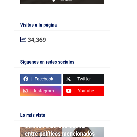
Visitas a la página
34,369
Siguenos en redes sociales
Facebook
Twitter
Instagram
Youtube
Lo más visto
PRINCIPAL
Colocan a Lorena Cuéllar
entre políticos mencionados