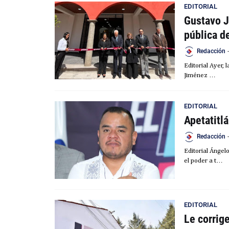
EDITORIAL
Gustavo J
pública d
Redacción
-
Editorial Ayer,
Jiménez …
EDITORIAL
Apetatitlá
Redacción
-
Editorial Ángel
el poder a t…
EDITORIAL
Le corrige